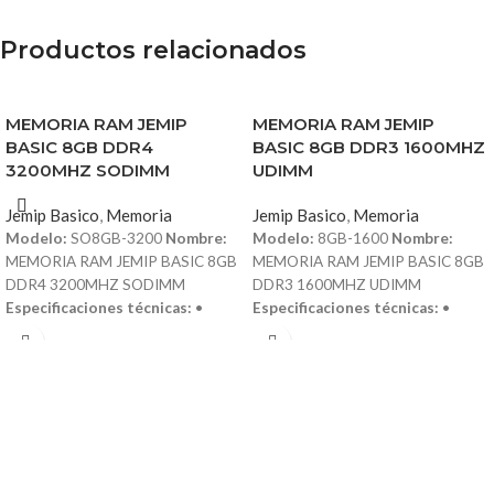
Productos relacionados
MEMORIA RAM JEMIP
MEMORIA RAM JEMIP
BASIC 8GB DDR4
BASIC 8GB DDR3 1600MHZ
3200MHZ SODIMM
UDIMM
Jemip Basico
,
Memoria
Jemip Basico
,
Memoria
Modelo:
SO8GB-3200
Nombre:
Modelo:
8GB-1600
Nombre:
MEMORIA RAM JEMIP BASIC 8GB
MEMORIA RAM JEMIP BASIC 8GB
DDR4 3200MHZ SODIMM
DDR3 1600MHZ UDIMM
Especificaciones técnicas:
•
Especificaciones técnicas:
•
Capacidad: 8GB • Tipo de
Capacidad: 8GB • Tipo de
memoria: DDR4 • Frecuencia:
memoria: DDR3 • Frecuencia:
3200MHz • Formato: SODIMM
1600MHz • Formato: UDIMM
(Small Outline DIMM) • Voltaje:
(Unbuffered DIMM) • Voltaje: 1.5V •
1.2V (bajo consumo de energía) •
Latencia: CL11 • Compatibilidad:
Latencia: CL22 • Compatibilidad:
PCs de escritorio con ranuras DDR3
Laptops y mini PC con ranuras
• Tecnología de ahorro energético
DDR4 SODIMM • Diseño
para un mejor rendimiento térmico •