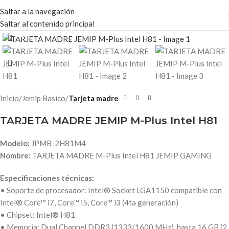
Saltar a la navegación
Saltar al contenido principal
Haga clic para ampliar
Inicio
Jemip Basico
Tarjeta madre
TARJETA MADRE JEMIP M-Plus Intel H81
Modelo:
JPMB-2H81M4
Nombre:
TARJETA MADRE M-Plus Intel H81 JEMIP GAMING
Especificaciones técnicas:
• Soporte de procesador: Intel® Socket LGA1150 compatible con
Intel® Core™ i7, Core™ i5, Core™ i3 (4ta generación)
• Chipset: Intel® H81
• Memoria: Dual Channel DDR3 (1333/1600 MHz), hasta 16 GB (2