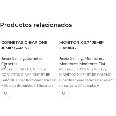
Productos relacionados
CORNETAS G-BAR ONE
MONITOR X 27″ JEMIP
JEMIP GAMING
GAMING
Jemip Gaming
,
Cornetas
,
Jemip Gaming
,
Monitores
,
Cornetas
Monitores
,
Monitores Flat
Modelo: JP-SB910L Nombre:
Modelo: JP100-270G Nombre:
CORNETAS G-BAR ONE JEMIP
MONITOR X 27" JEMIP GAMING
GAMING Especificaciones técnicas:
Especificaciones técnicas: • Tamaño
• Sistema de sonido: 2.1 Speakers
de pantalla: 27 pulgadas •
(2 bocinas + 2 Bass) • Potencia de
Resolución: Full HD (1920 x 1080) •
salida: 5W x2 • Altavoz: φ52mm,
Frecuencia de actualización: 100Hz
3Ω, 5W (imán interno) • Tiempo de
• Tipo de panel: IPS LED •
reproducción: 3 - 5 horas •
Conectividad: HDMI, VGA,
Iluminación: RGB con 5 modos de
DisplayPort • Color: Negro Ideal