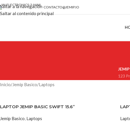
Saltar a la navegación
CONTACTO@JEMIP.IO
Saltar al contenido principal
H
JEMIP
123 P
Inicio
Jemip Basico
Laptops
LAPTOP JEMIP BASIC SWIFT 15.6”
LAP
Jemip Basico
,
Laptops
Lapt