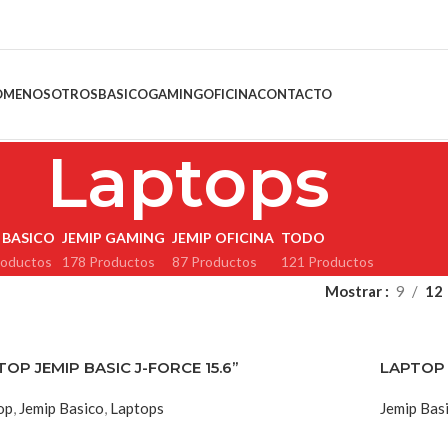
OME
NOSOTROS
BASICO
GAMING
OFICINA
CONTACTO
Laptops
 BASICO
JEMIP GAMING
JEMIP OFICINA
TODO
roductos
178 Productos
87 Productos
121 Productos
Mostrar
9
12
TOP JEMIP BASIC J-FORCE 15.6”
LAPTOP 
op
,
Jemip Basico
,
Laptops
Jemip Bas