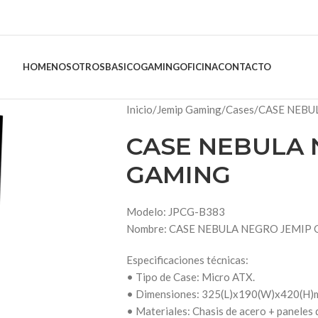
HOME
NOSOTROS
BASICO
GAMING
OFICINA
CONTACTO
Inicio
Jemip Gaming
Cases
CASE NEBU
CASE NEBULA 
GAMING
Modelo: JPCG-B383
Nombre: CASE NEBULA NEGRO JEMIP
Especificaciones técnicas:
• Tipo de Case: Micro ATX.
• Dimensiones: 325(L)x190(W)x420(H
• Materiales: Chasis de acero + paneles 