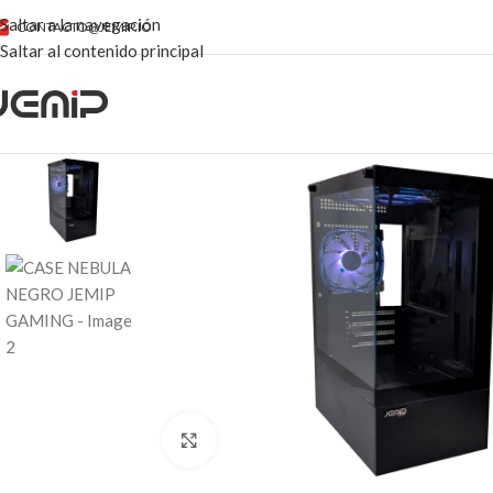
Saltar a la navegación
CONTACTO@JEMIP.IO
Saltar al contenido principal
Haga clic para ampliar