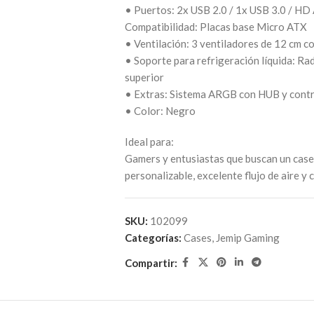
• Puertos: 2x USB 2.0 / 1x USB 3.0 / HD A
Compatibilidad: Placas base Micro ATX
• Ventilación: 3 ventiladores de 12 cm c
• Soporte para refrigeración líquida: R
superior
• Extras: Sistema ARGB con HUB y contro
• Color: Negro
Ideal para:
Gamers y entusiastas que buscan un cas
personalizable, excelente flujo de aire y
SKU:
102099
Categorías:
Cases
,
Jemip Gaming
Compartir: