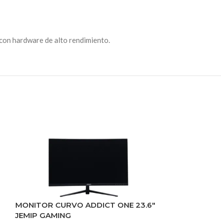
 con hardware de alto rendimiento.
MONITOR CURVO ADDICT ONE 23.6″
VENTILADOR 
JEMIP GAMING
JEMIP GAMIN
G