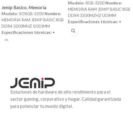
Modelo:
8GB-3200
Nombre:
Jemip Basico
,
Memoria
MEMORIA RAM JEMIP BASIC 8GB
Modelo:
SO8GB-3200
Nombre:
DDR4 3200MZHZ UDIMM
MEMORIA RAM JEMIP BASIC 8GB
Especificaciones técnicas:
•
DDR4 3200MHZ SODIMM
Capacidad: 8GB • Tipo de
Especificaciones técnicas:
•
memoria: DDR4 • Frecuencia:
Capacidad: 8GB • Tipo de
3200MHz • Formato: UDIMM
memoria: DDR4 • Frecuencia:
(Unbuffered DIMM) • Voltaje: 1.2V
3200MHz • Formato: SODIMM
(bajo consumo de energía) •
(Small Outline DIMM) • Voltaje:
Latencia: CL22 • Compatibilidad:
1.2V (bajo consumo de energía) •
PCs de escritorio con ranuras DDR4
Latencia: CL22 • Compatibilidad:
UDIMM • Construcción de alta
Laptops y mini PC con ranuras
calidad para estabilidad y
DDR4 SODIMM • Diseño
rendimiento óptimo • Aumento de
compacto y eficiente para un mejor
velocidad y eficiencia en multitarea
Soluciones de hardware de alto rendimiento para el
rendimiento energético • Mejora la
y aplicaciones exigentes • Tipo de
sector gaming, corporativo y hogar. Calidad garantizada
velocidad y respuesta del sistema
empaque: EMPAQUE RETAIL
para potenciar tu mundo digital.
en multitarea y aplicaciones
(Blíster)
exigentes • Tipo de empaque:
EMPAQUE RETAIL (Blíster)