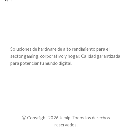
para: Usuarios y gamers que buscan
325(L)x185(W)x420(H)mm •
un monitor de gran tamaño con
Material: Chasis de acero + paneles
colores precisos y un rendimiento
de vidrio templado • Puertos: 2x
suave, ideal para gaming casual,
USB 2.0 / 1x USB 3.0 /HD Audio
trabajo y entretenimiento. Su
(entrada y salida de audio) •
frecuencia de actualización de
Compatibilidad: Placas base Micro-
100Hz proporciona una experiencia
ATX • Ventilación: 4 ventiladores de
visual fluida, mientras que su diseño
Soluciones de hardware de alto rendimiento para el
12 cm con iluminación ARGB. •
elegante se adapta a cualquier
Extras: HUB y controlador ARGB
sector gaming, corporativo y hogar. Calidad garantizada
espacio.
integrado para iluminación
para potenciar tu mundo digital.
personalizada • Color: Negro Ideal
para: Gamers y entusiastas que
buscan un case con diseño
moderno, iluminación ARGB
personalizable y excelente flujo de
aire. Su combinación de vidrio
templado y efectos de iluminación
envolventes lo hacen perfecto para
exhibir configuraciones potentes y
ⓒ Copyright 2026 Jemip, Todos los derechos
estéticamente impactantes.
reservados.