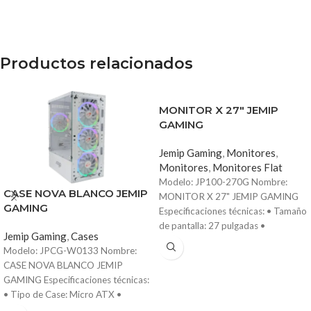
Productos relacionados
MONITOR X 27″ JEMIP
GAMING
Jemip Gaming
,
Monitores
,
Monitores
,
Monitores Flat
Modelo: JP100-270G Nombre:
CASE NOVA BLANCO JEMIP
MONITOR X 27" JEMIP GAMING
GAMING
Especificaciones técnicas: • Tamaño
de pantalla: 27 pulgadas •
Jemip Gaming
,
Cases
Resolución: Full HD (1920 x 1080) •
Modelo: JPCG-W0133 Nombre:
Frecuencia de actualización: 100Hz
CASE NOVA BLANCO JEMIP
• Tipo de panel: IPS LED •
GAMING Especificaciones técnicas:
Conectividad: HDMI, VGA,
• Tipo de Case: Micro ATX •
DisplayPort • Color: Negro Ideal
Dimensiones: