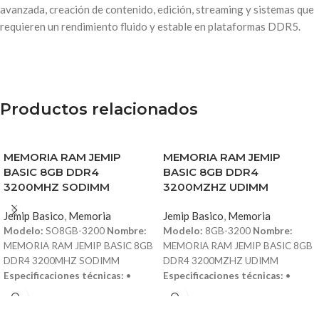
avanzada, creación de contenido, edición, streaming y sistemas que
requieren un rendimiento fluido y estable en plataformas DDR5.
Productos relacionados
MEMORIA RAM JEMIP
MEMORIA RAM JEMIP
BASIC 8GB DDR4
BASIC 8GB DDR4
3200MHZ SODIMM
3200MZHZ UDIMM
Jemip Basico
,
Memoria
Jemip Basico
,
Memoria
Modelo:
SO8GB-3200
Nombre:
Modelo:
8GB-3200
Nombre:
MEMORIA RAM JEMIP BASIC 8GB
MEMORIA RAM JEMIP BASIC 8GB
DDR4 3200MHZ SODIMM
DDR4 3200MZHZ UDIMM
Especificaciones técnicas:
•
Especificaciones técnicas:
•
Capacidad: 8GB • Tipo de
Capacidad: 8GB • Tipo de
memoria: DDR4 • Frecuencia:
memoria: DDR4 • Frecuencia: