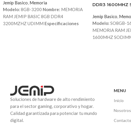
Jemip Basico
,
Memoria
DDR3 1600MHZ
Modelo:
8GB-3200
Nombre:
MEMORIA
RAM JEMIP BASIC 8GB DDR4
Jemip Basico
,
Memo
Modelo:
SO8GB-1
3200MZHZ UDIMM
Especificaciones
MEMORIA RAM JE
técnicas:
• Capacidad: 8GB • Tipo de
1600MHZ SODIM
memoria: DDR4 • Frecuencia: 3200MHz •
técnicas:
• Capacid
Formato: UDIMM (Unbuffered DIMM) •
memoria: DDR3 • F
Voltaje: 1.2V (bajo consumo de energía) •
Formato: SODIMM (
Latencia: CL22 • Compatibilidad: PCs de
• Voltaje: 1.35V / 1
escritorio con ranuras DDR4 UDIMM •
sistemas de bajo co
Construcción de alta calidad para
CL11 • Compatibilid
estabilidad y rendimiento óptimo •
con ranuras DDR3
Aumento de velocidad y eficiencia en
MENU
compacto para una f
multitarea y aplicaciones exigentes • Tipo
Soluciones de hardware de alto rendimiento
Optimizada para mej
Inicio
de empaque: EMPAQUE RETAIL (Blíster)
para el sector gaming, corporativo y hogar.
multitarea y aplica
Nosotro
Calidad garantizada para potenciar tu mundo
de empaque: EMPAQ
digital.
Contact