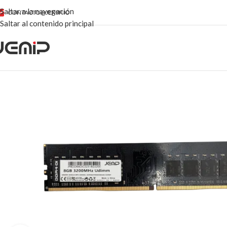
Saltar a la navegación
CONTACTO@JEMIP.IO
Saltar al contenido principal