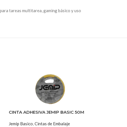
para tareas multitarea, gaming básico y uso
CINTA ADHESIVA JEMIP BASIC 50M
CINTA ADHESI
Jemip Basico
,
Cintas de Embalaje
Jemip Basico
,
Cin