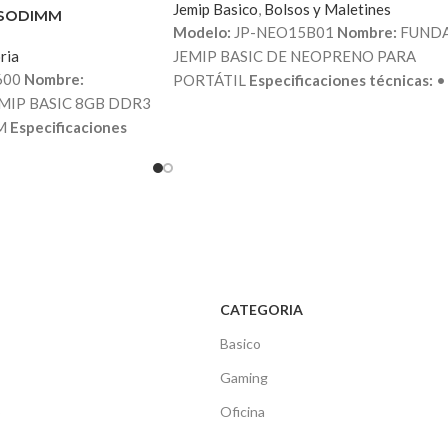
Jemip Basico
,
Bolsos y Maletines
 SODIMM
Modelo:
JP-NEO15B01
Nombre:
FUND
JEMIP BASIC DE NEOPRENO PARA
ria
600
Nombre:
PORTÁTIL
Especificaciones técnicas:
•
MIP BASIC 8GB DDR3
Compatibilidad: Diseñada para laptops de
M
Especificaciones
hasta 15.6" • Material: Neopreno de alta
ad: 8GB • Tipo de
calidad, flexible y resistente al agua •
recuencia: 1600MHz •
Protección: Interior diseñado para
Small Outline DIMM)
absorver impactos y evitar rayones •
.5V (compatible con
Diseño: Ultraligero y delgado, ideal para
nsumo) • Latencia:
transportar en mochilas o maletines •
ad: Laptops y mini PCs
Cierre: Cremallera reforzada para mayor
 SODIMM • Diseño
seguridad • Color: Negro
CATEGORIA
ácil instalación •
orar el rendimiento en
Basico
ciones exigentes • Tipo
s
Gaming
UE RETAIL (Blíster)
o
Oficina