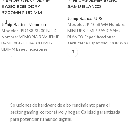
MEMORIA RAM JEMIP
MINI UPS JEMIP BASIC
BASIC 8GB DDR4
SAMU BLANCO
3200MHZ UDIMM
Jemip Basico
,
UPS
Jemip Basico
,
Memoria
Modelo:
JP-1058 WH
Nombre:
Modelo:
JPD4S8P3200 BULK
MINI UPS JEMIP BASIC SAMU
Nombre:
MEMORIA RAM JEMIP
BLANCO
Especificaciones
BASIC 8GB DDR4 3200MHZ
técnicas:
• Capacidad: 38.48Wh /
UDIMM
Especificaciones
10400mAh • Entrada: 12V 2A •
técnicas:
• Capacidad: 8GB • Tipo
Salidas: 5V / 9V / 12V • Corriente
de memoria: DDR4 • Frecuencia:
de salida: 1A • Indicador LED de
3200MHz • Formato: UDIMM
nivel de carga: 25%, 50%, 75% y
(Unbuffered DIMM) • Voltaje: 1.2V
100% • Certificaciones: CE, FCC,
(bajo consumo de energía) •
RoHS • Dimensiones compactas y
Latencia: CL22 • Compatibilidad:
diseño portátil • Puertos de salida:
PCs de escritorio con ranuras DDR4
USB 5V DC 9V DC 12V •
UDIMM • Construcción de alta
Protecciones integradas: Contra
Soluciones de hardware de alto rendimiento para el
calidad para estabilidad y
sobrecarga, cortocircuito y
rendimiento óptimo • Aumento de
sobrecalentamiento • Color: Blanco
sector gaming, corporativo y hogar. Calidad garantizada
velocidad y eficiencia en multitarea
para potenciar tu mundo digital.
y aplicaciones exigentes • Tipo de
empaque: SIN EMPAQUE