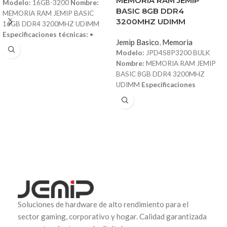
MEMORIA RAM JEMIP
Modelo:
16GB-3200
Nombre:
BASIC 8GB DDR4
MEMORIA RAM JEMIP BASIC
3200MHZ UDIMM
16GB DDR4 3200MHZ UDIMM
Especificaciones técnicas:
•
Jemip Basico
,
Memoria
Capacidad: 16GB • Tipo de
Modelo:
JPD4S8P3200 BULK
memoria: DDR4 • Frecuencia:
Nombre:
MEMORIA RAM JEMIP
3200MHz • Formato: UDIMM
BASIC 8GB DDR4 3200MHZ
(Unbuffered DIMM) • Voltaje: 1.2V •
UDIMM
Especificaciones
Latencia: CL22 • Arquitectura
técnicas:
• Capacidad: 8GB • Tipo
optimizada para mayor ancho de
de memoria: DDR4 • Frecuencia:
banda y estabilidad • Compatible
3200MHz • Formato: UDIMM
con plataformas Intel y AMD DDR4
(Unbuffered DIMM) • Voltaje: 1.2V
• Alto rendimiento en multitarea y
(bajo consumo de energía) •
aplicaciones exigentes • Tipo de
Latencia: CL22 • Compatibilidad:
empaque: EMPAQUE RETAIL
PCs de escritorio con ranuras DDR4
(Blíster)
UDIMM • Construcción de alta
calidad para estabilidad y
rendimiento óptimo • Aumento de
velocidad y eficiencia en multitarea
Soluciones de hardware de alto rendimiento para el
y aplicaciones exigentes • Tipo de
sector gaming, corporativo y hogar. Calidad garantizada
empaque: SIN EMPAQUE