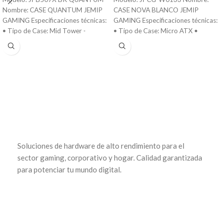
Nombre: CASE QUANTUM JEMIP
CASE NOVA BLANCO JEMIP
GAMING Especificaciones técnicas:
GAMING Especificaciones técnicas:
• Tipo de Case: Mid Tower -
• Tipo de Case: Micro ATX •
Dimensiones:
Dimensiones:
470(L)x215(W)x490(H)mm •
325(L)x185(W)x420(H)mm •
Ventiladores Incluidos: 4
Material: Chasis de acero + paneles
ventiladores ARGB de 12 cm •
de vidrio templado • Puertos: 2x
Puertos: 2 x USB 3.0, 1 x USB Type-
USB 2.0 / 1x USB 3.0 /HD Audio
C, HD Audio • Materiales: Malla
(entrada y salida de audio) •
frontal para flujo de aire optimizado
Compatibilidad: Placas base Micro-
y vidrio templado lateral •
ATX • Ventilación: 4 ventiladores de
Compatibilidad: Placas base ATX,
12 cm con iluminación ARGB. •
Micro-ATX, Mini-ITX • Color:
Extras: HUB y controlador ARGB
Soluciones de hardware de alto rendimiento para el
Negro Ideal para: Gamers,
integrado para iluminación
creadores de contenido, y usuarios
personalizada • Color: Negro Ideal
sector gaming, corporativo y hogar. Calidad garantizada
que buscan un case elegante,
para: Gamers y entusiastas que
para potenciar tu mundo digital.
eficiente y preparado para las
buscan un case con diseño
demandas de las tecnologías más
moderno, iluminación ARGB
recientes.
personalizable y excelente flujo de
aire. Su combinación de vidrio
templado y efectos de iluminación