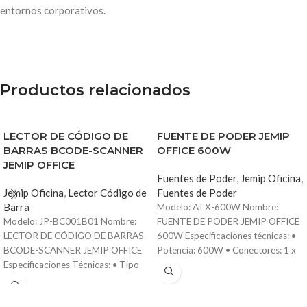
entornos corporativos.
Productos relacionados
LECTOR DE CÓDIGO DE
FUENTE DE PODER JEMIP
BARRAS BCODE-SCANNER
OFFICE 600W
JEMIP OFFICE
Fuentes de Poder
,
Jemip Oficina
,
Jemip Oficina
,
Lector Código de
Fuentes de Poder
Barra
Modelo: ATX-600W Nombre:
Modelo: JP-BC001B01 Nombre:
FUENTE DE PODER JEMIP OFFICE
LECTOR DE CÓDIGO DE BARRAS
600W Especificaciones técnicas: •
BCODE-SCANNER JEMIP OFFICE
Potencia: 600W • Conectores: 1 x
Especificaciones Técnicas: • Tipo
24-Pin (conector principal para
de lector: 1D/2D con imagen CMOS
placa base) 2 x SATA (para discos
• Formatos compatibles: 1D:
duros y unidades ópticas) • Voltaje