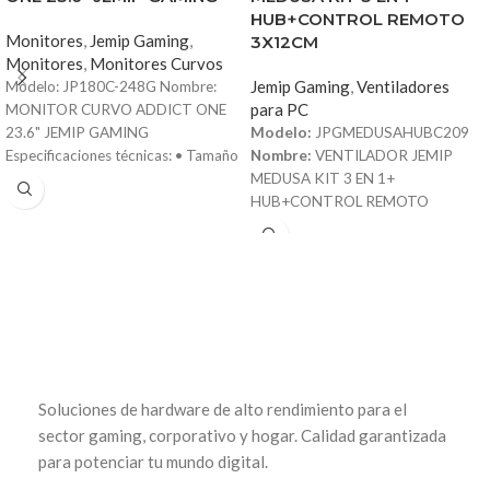
HUB+CONTROL REMOTO
Monitores
,
Jemip Gaming
,
3X12CM
Monitores
,
Monitores Curvos
Jemip Gaming
,
Ventiladores
Modelo: JP180C-248G Nombre:
para PC
MONITOR CURVO ADDICT ONE
23.6" JEMIP GAMING
Modelo:
JPGMEDUSAHUBC209
Especificaciones técnicas: • Tamaño
Nombre:
VENTILADOR JEMIP
de pantalla: 23.6 pulgadas •
MEDUSA KIT 3 EN 1+
Resolución: Full HD (1920 x 1080) •
HUB+CONTROL REMOTO
Frecuencia de actualización: 180Hz
3x12CM
Especificaciones
• Tipo de panel: VA curvo con
técnicas:
• Tipo: Kit de
curvatura R1500 • Conectividad:
ventiladores ARGB con controlador
HDMI, VGA, USB, Audio •
• Cantidad de ventiladores: 3 × 120
Iluminación: RGB integrada • Color:
mm • Tamaño del ventilador: 120 ×
Negro Ideal para: Gamers que
120 × 25 mm • Número de aspas: 9
buscan una experiencia inmersiva
blades • Voltaje nominal: DC 12V •
con una pantalla curva, alta
Tipo de rodamiento: Hidráulico
Soluciones de hardware de alto rendimiento para el
frecuencia de actualización y
(Hydraulic Bearing) • Velocidad de
colores vibrantes. Este monitor
rotación: 800 – 1600 RPM ±10% •
sector gaming, corporativo y hogar. Calidad garantizada
combina rendimiento, estilo y
Nivel de ruido: 6 – 28.5 dBA ±10%
para potenciar tu mundo digital.
funcionalidad, siendo perfecto para
• Flujo de aire: 25.2 – 47.86 CFM