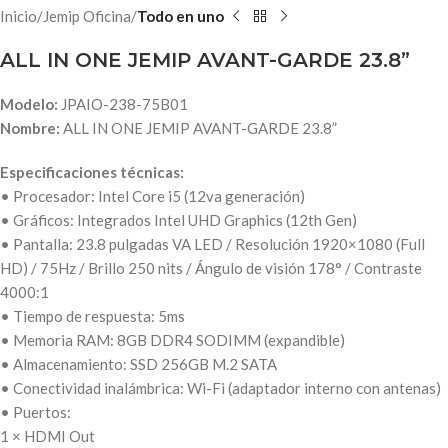
Inicio
Jemip Oficina
Todo en uno
ALL IN ONE JEMIP AVANT-GARDE 23.8”
Modelo:
JPAIO-238-75B01
Nombre:
ALL IN ONE JEMIP AVANT-GARDE 23.8”
Especificaciones técnicas:
• Procesador: Intel Core i5 (12va generación)
• Gráficos: Integrados Intel UHD Graphics (12th Gen)
• Pantalla: 23.8 pulgadas VA LED / Resolución 1920×1080 (Full
HD) / 75Hz / Brillo 250 nits / Ángulo de visión 178° / Contraste
4000:1
• Tiempo de respuesta: 5ms
• Memoria RAM: 8GB DDR4 SODIMM (expandible)
• Almacenamiento: SSD 256GB M.2 SATA
• Conectividad inalámbrica: Wi-Fi (adaptador interno con antenas)
• Puertos:
1 × HDMI Out