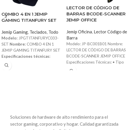
LECTOR DE CÓDIGO DE
BARRAS BCODE-SCANNER
COMBO 4 EN 1 JEMIP
JEMIP OFFICE
GAMING TITANFURY SET
Jemip Oficina
,
Lector Código de
Jemip Gaming
,
Teclados
,
Todo
Barra
Modelo:
JPGTITANFURYC033-
Modelo: JP-BC001B01 Nombre:
SET
Nombre:
COMBO 4 EN 1
LECTOR DE CÓDIGO DE BARRAS
JEMIP GAMING TITANFURY SET
BCODE-SCANNER JEMIP OFFICE
Especificaciones técnicas:
Especificaciones Técnicas: • Tipo
Teclado
• Tipo: Teclado gamer
de lector: 1D/2D con imagen CMOS
con cable • Tecnología: Membrana
• Formatos compatibles: 1D:
• Retroiluminación: LED multicolor •
CODE128, EAN-13, ISBN, ISNN,
Número de teclas: 105 • Funciones:
EAN-8, UPC-A, UPC-E, Código 39,
o Teclas anti-ghosting o Teclas
Código 39 ASCII completo,
multimedia dedicadas • Vida útil de
Codabar, Código 93, Interleaved 2
teclas: Más de 10 millones de
of 5, Industrial 2 of 5, IATA 2 of 5,
pulsaciones • Cable: PVC de alta
Matrix 2 of 5, Código 11, MSI
resistencia • Dimensiones: 463 ×
Soluciones de hardware de alto rendimiento para el
Plessey, GS1 128, código 32 2D:
180 × 22 mm • Peso: 560 g •
Código QR, Data Matrix, PDF417,
Voltaje de trabajo: 5V USB
Mouse
sector gaming, corporativo y hogar. Calidad garantizada
Micro PDF417, Código Aztec,
• Sensor: Óptico • DPI ajustable: