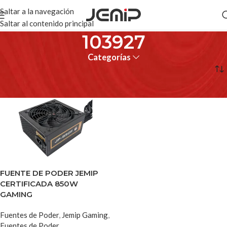
Saltar a la navegación
Saltar al contenido principal
103927
Categorías
Inicio
Productos etiquetados “103927”
FUENTE DE PODER JEMIP
CERTIFICADA 850W
GAMING
Fuentes de Poder
,
Jemip Gaming
,
Fuentes de Poder